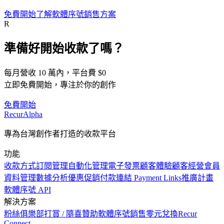
免費開始
了解軟體序號銷售方案
R
準備好開始收款了嗎？
每月營收 10 萬內，平台費 $0
立即免費開始，專注於你的創作
免費開始
Recur
Alpha
專為台灣創作者打造的收款平台
功能
收款方式
訂閱管理
自動化管理
電子發票
顧客體驗
顧客經營
會員
資料管理
數據分析
優惠促銷
付款連結 Payment Links
推廣計畫
軟體序號 API
解決方案
粉絲俱樂部
打賞 / 隨喜贊助
軟體序號銷售
零元兌換
Recur
Connect