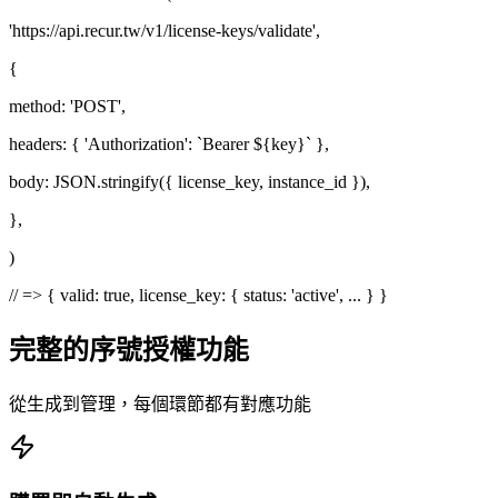
'https://api.recur.tw/v1/license-keys/validate'
,
{
method
:
'POST'
,
headers
:
{
'Authorization'
:
`Bearer ${key}`
}
,
body
:
JSON
.
stringify
(
{
license_key
,
instance_id
}
),
}
,
)
// => { valid: true, license_key: { status: 'active', ... } }
完整的序號授權功能
從生成到管理，每個環節都有對應功能