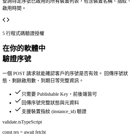
查詢特定序號已啟用的所有裝置列表，包含裝置名稱、指紋、
啟用時間。
5 行程式碼驗證授權
在你的軟體中
驗證序號
一個 POST 請求就能確認客戶的序號是否有效。 回傳序號狀
態、剩餘啟用數、到期日等完整資訊。
只需要 Publishable Key，前後端皆可
回傳序號完整狀態與元資料
支援裝置指紋 (instance_id) 驗證
validate.ts
TypeScript
const
res
=
await
fetch
(