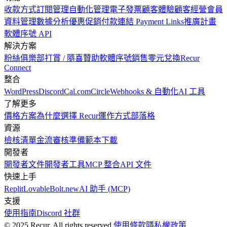
收款方式
訂閱管理
自動化管理
電子發票
顧客體驗
顧客經營
會員
資料管理
數據分析
優惠促銷
付款連結 Payment Links
推廣計畫
軟體序號 API
解決方案
粉絲俱樂部
打賞 / 隨喜贊助
軟體序號銷售
零元兌換
Recur
Connect
整合
WordPress
Discord
Cal.com
Circle
Webhooks & 自動化
AI 工具
了解更多
價格方案
為什麼選擇 Recur
運作方式
部落格
資源
檢核清單
金流審核準備
範本下載
開發者
開發者文件
開發者工具
MCP 整合
API 文件
快速上手
Replit
Lovable
Bolt.new
AI 助手 (MCP)
支援
使用指南
Discord 社群
© 2025 Recur. All rights reserved.
使用條款
隱私權政策