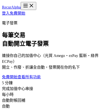
Recur
Alpha
登入
免費開始
電子發票
每筆交易
自動開立電子發票
連接你自己的加值中心（光貿 Amego・ezPay 藍新・綠界
ECPay）
開立、作廢、折讓全自動，發票開在你的名下
免費開始
查看所有功能
5 分鐘
完成加值中心串接
每小時
自動對帳回補
自動